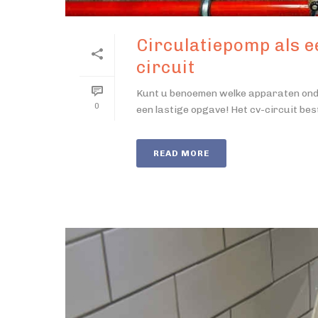
Circulatiepomp als e
circuit
Kunt u benoemen welke apparaten onder
0
een lastige opgave! Het cv-circuit besta
READ MORE