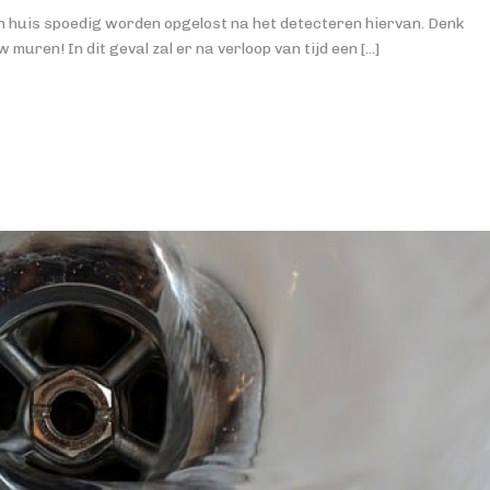
in huis spoedig worden opgelost na het detecteren hiervan. Denk
uren! In dit geval zal er na verloop van tijd een [...]