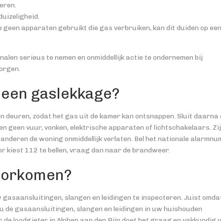
eren.
duizeligheid.
je geen apparaten gebruikt die gas verbruiken, kan dit duiden op ee
alen serieus te nemen en onmiddellijk actie te ondernemen bij
orgen.
n een gaslekkage?
n deuren, zodat het gas uit de kamer kan ontsnappen. Sluit daarna
en geen vuur, vonken, elektrische apparaten of lichtschakelaars. Zij
nderen de woning onmiddellijk verlaten. Bel het nationale alarmn
r kiest 112 te bellen, vraag dan naar de brandweer.
voorkomen?
gasaansluitingen, slangen en leidingen te inspecteren. Juist omda
at u de gasaansluitingen, slangen en leidingen in uw huishouden
ar de loodgieter in Alphen aan den Rijn doet het graag en vakkundig 