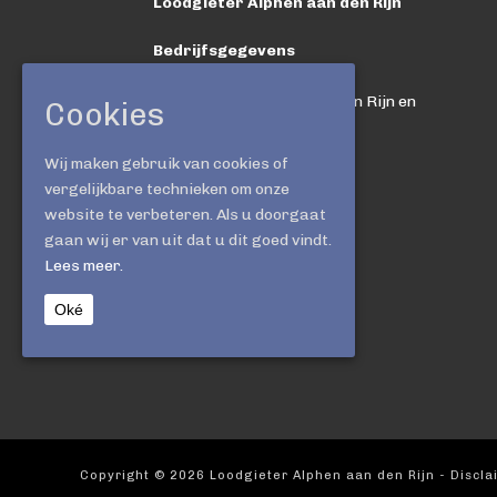
Loodgieter Alphen aan den Rijn
Bedrijfsgegevens
Loodgieter-Randstad
Werkzaam in Alphen aan den Rijn en
Cookies
omgeving
Wij maken gebruik van cookies of
Vestigingsadres
vergelijkbare technieken om onze
Gortmolenerf 34
website te verbeteren. Als u doorgaat
2807 EJ Gouda
gaan wij er van uit dat u dit goed vindt.
Lees meer.
Tel:
0172 796 103
KvK: 73002259
Oké
BTW: NL0055913840
Copyright ©
2026
Loodgieter Alphen aan den Rijn
-
Discla