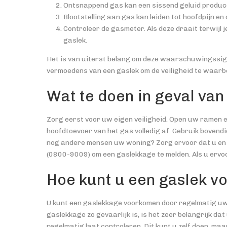
Ontsnappend gas kan een sissend geluid produc
Blootstelling aan gas kan leiden tot hoofdpijn en 
Controleer de gasmeter. Als deze draait terwijl 
gaslek.
Het is van uiterst belang om deze waarschuwingssign
vermoedens van een gaslek om de veiligheid te waarb
Wat te doen in geval va
Zorg eerst voor uw eigen veiligheid. Open uw ramen e
hoofdtoevoer van het gas volledig af. Gebruik bovendi
nog andere mensen uw woning? Zorg ervoor dat u en a
(0800-9009) om een gaslekkage te melden. Als u ervoo
Hoe kunt u een gaslek 
U kunt een gaslekkage voorkomen door regelmatig uw 
gaslekkage zo gevaarlijk is, is het zeer belangrijk d
regelmatig laat controleren. Dit kunt u zelf doen, ma