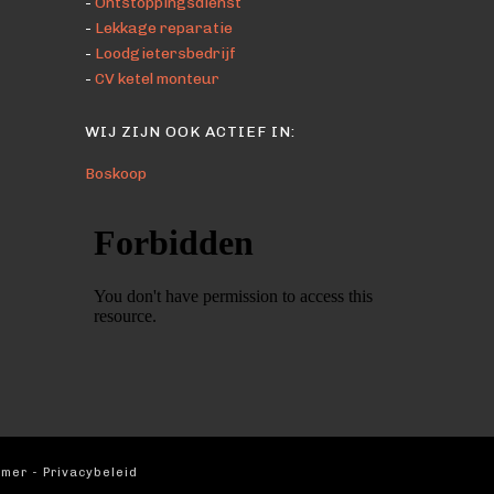
-
Ontstoppingsdienst
-
Lekkage reparatie
-
Loodgietersbedrijf
-
CV ketel monteur
WIJ ZIJN OOK ACTIEF IN:
Boskoop
imer
-
Privacybeleid