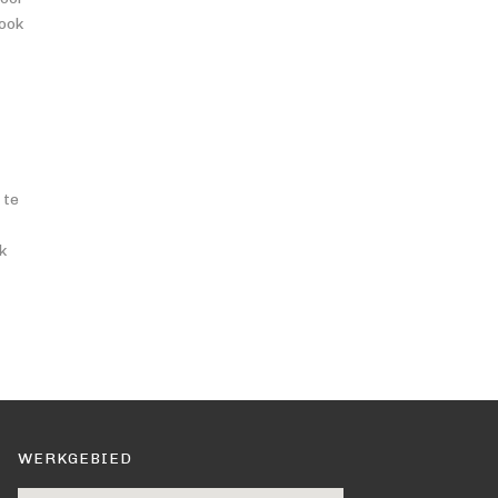
 ook
 te
k
WERKGEBIED