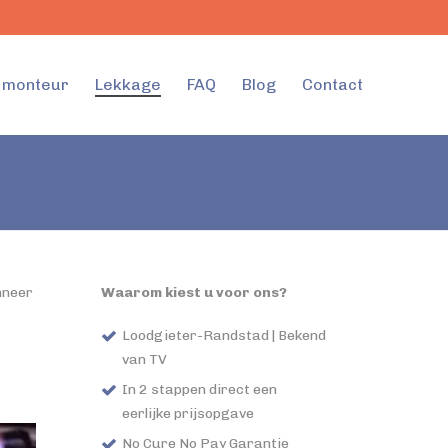
l monteur
Lekkage
FAQ
Blog
Contact
nneer
Waarom kiest u voor ons?
Loodgieter-Randstad | Bekend
van TV
In 2 stappen direct een
eerlijke prijsopgave
No Cure No Pay Garantie