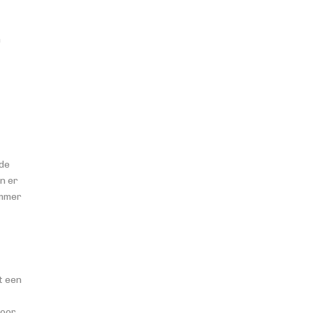
n
 de
n er
ummer
t een
voor