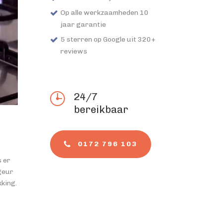
Op alle werkzaamheden 10
jaar garantie
5 sterren op Google uit 320+
reviews
24/7
bereikbaar
0172 796 103
s er
geur
kking.