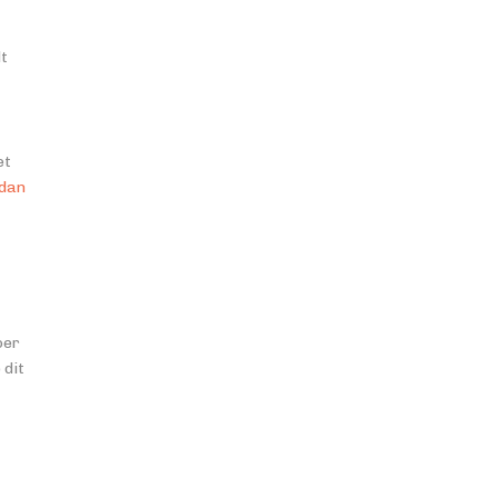
dt
et
dan
oer
 dit