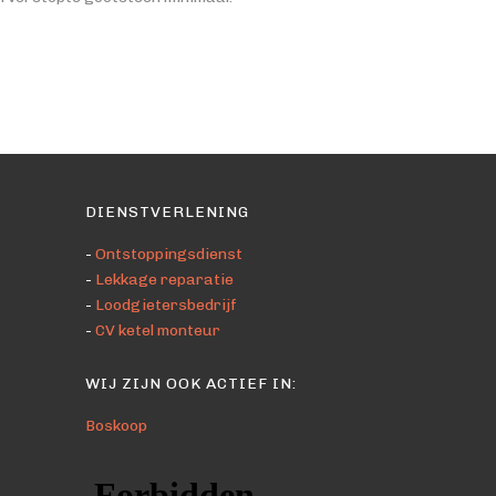
DIENSTVERLENING
-
Ontstoppingsdienst
-
Lekkage reparatie
-
Loodgietersbedrijf
-
CV ketel monteur
WIJ ZIJN OOK ACTIEF IN:
Boskoop