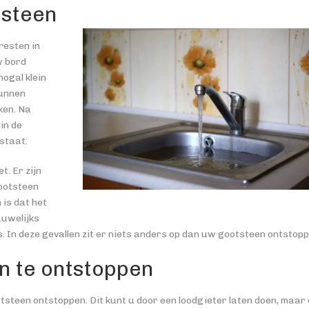
tsteen
resten in
w bord
ogal klein
kunnen
ken. Na
in de
staat.
. Er zijn
gootsteen
 is dat het
auwelijks
 In deze gevallen zit er niets anders op dan uw gootsteen ontstopp
n te ontstoppen
steen ontstoppen. Dit kunt u door een loodgieter laten doen, maar