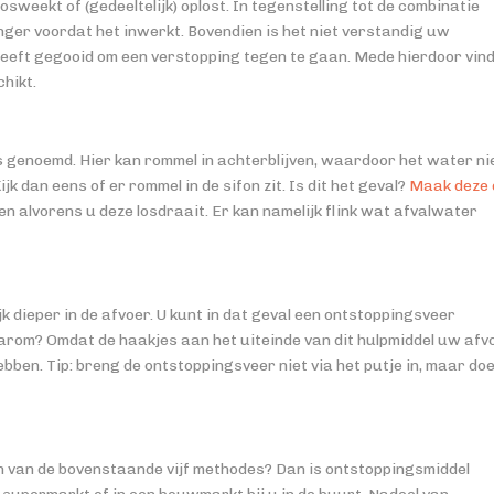
osweekt of (gedeeltelijk) oplost. In tegenstelling tot de combinatie
anger voordat het inwerkt. Bovendien is het niet verstandig uw
heeft gegooid om een verstopping tegen te gaan. Mede hierdoor vin
hikt.
 genoemd. Hier kan rommel in achterblijven, waardoor het water ni
 dan eens of er rommel in de sifon zit. Is dit het geval?
Maak deze 
n alvorens u deze losdraait. Er kan namelijk flink wat afvalwater
jk dieper in de afvoer. U kunt in dat geval een ontstoppingsveer
aarom? Omdat de haakjes aan het uiteinde van dit hulpmiddel uw afv
bben. Tip: breng de ontstoppingsveer niet via het putje in, maar doe
n van de bovenstaande vijf methodes? Dan is ontstoppingsmiddel