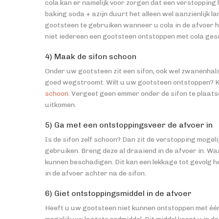
cola kan er namelijk voor zorgen dat een verstopping l
baking soda + azijn duurt het alleen wel aanzienlijk l
gootsteen te gebruiken wanneer u cola in de afvoer 
niet iedereen een gootsteen ontstoppen met cola gesc
4) Maak de sifon schoon
Onder uw gootsteen zit een sifon, ook wel zwanenhals
goed wegstroomt. Wilt u uw gootsteen ontstoppen? Kijk
schoon
. Vergeet geen emmer onder de sifon te plaatse
uitkomen.
5) Ga met een ontstoppingsveer de afvoer in
Is de sifon zelf schoon? Dan zit de verstopping mogeli
gebruiken. Breng deze al draaiend in de afvoer in. W
kunnen beschadigen. Dit kan een lekkage tot gevolg he
in de afvoer achter na de sifon.
6) Giet ontstoppingsmiddel in de afvoer
Heeft u uw gootsteen niet kunnen ontstoppen met éé