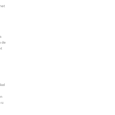
het
s
n de
et
kel
en
n u