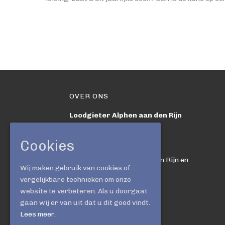
OVER ONS
Loodgieter Alphen aan den Rijn
Bedrijfsgegevens
Cookies
Loodgieter-Randstad
Werkzaam in Alphen aan den Rijn en
Wij maken gebruik van cookies of
omgeving
vergelijkbare technieken om onze
website te verbeteren. Als u doorgaat
Vestigingsadres
gaan wij er van uit dat u dit goed vindt.
Gortmolenerf 34
Lees meer.
2807 EJ Gouda