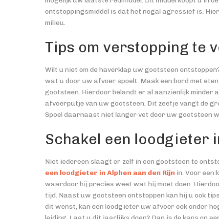
mogelijk uw laatste redmiddel. Dit middel koopt u in d
ontstoppingsmiddel is dat het nogal agressief is. Hie
milieu.
Tips om verstopping te
Wilt u niet om de haverklap uw gootsteen ontstoppen? 
wat u door uw afvoer spoelt. Maak een bord met etens
gootsteen. Hierdoor belandt er al aanzienlijk minder a
afvoerputje van uw gootsteen. Dit zeefje vangt de gr
Spoel daarnaast niet langer vet door uw gootsteen w
Schakel een loodgieter 
Niet iedereen slaagt er zelf in een gootsteen te ontsto
een loodgieter in Alphen aan den Rijn
in. Voor een 
waardoor hij precies weet wat hij moet doen. Hierdoo
tijd. Naast uw gootsteen ontstoppen kan hij u ook tip
dit wenst, kan een loodgieter uw afvoer ook onder ho
leiding. Laat u dit jaarlijks doen? Dan is de kans op 