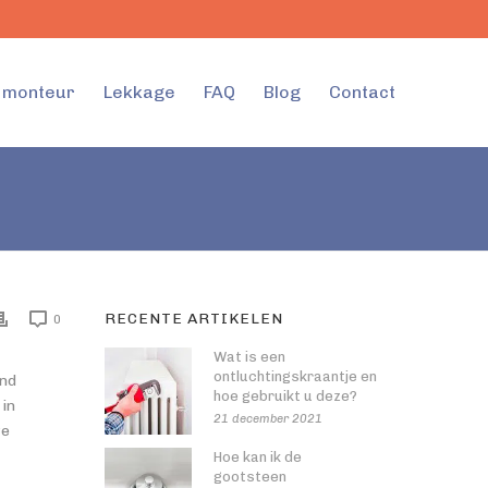
l monteur
Lekkage
FAQ
Blog
Contact
RECENTE ARTIKELEN
0
Wat is een
ontluchtingskraantje en
end
hoe gebruikt u deze?
 in
21 december 2021
we
Hoe kan ik de
gootsteen