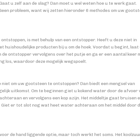
n Gaat u zelf aan de slag? Dan moet u wel weten hoe u te werk gaat.
? Geen probleem, want wij zetten hieronder 6 methodes om uw goots
ontstoppen, is met behulp van een ontstopper. Heeft u deze niet in
t huishoudelijke producten bij u om de hoek. Voordat u begint, laat
 de ontstopper vervolgens over het putje en ga er een aantal keer 
ng los, waardoor deze mogelijk wegspoelt.
ee niet om uw gootsteen te ontstoppen? Dan biedt een mengsel van
elijk uitkomst. Om te beginnen giet u kokend water door de afvoer 
achteraan en vervolgens een kop azijn. Het middeltje gaat bruisen 
Giet er tot slot nog wat heet water achteraan om het middel door 
oor de hand liggende optie, maar toch werkt het soms. Het koolzuur