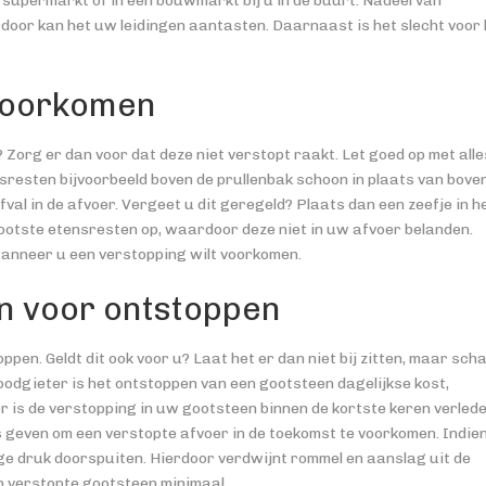
e supermarkt of in een bouwmarkt bij u in de buurt. Nadeel van
rdoor kan het uw leidingen aantasten. Daarnaast is het slecht voor 
 voorkomen
Zorg er dan voor dat deze niet verstopt raakt. Let goed op met alle
resten bijvoorbeeld boven de prullenbak schoon in plaats van bove
fval in de afvoer. Vergeet u dit geregeld? Plaats dan een zeefje in h
ootste etensresten op, waardoor deze niet in uw afvoer belanden.
anneer u een verstopping wilt voorkomen.
in voor ontstoppen
ppen. Geldt dit ook voor u? Laat het er dan niet bij zitten, maar scha
loodgieter is het ontstoppen van een gootsteen dagelijkse kost,
r is de verstopping in uw gootsteen binnen de kortste keren verled
s geven om een verstopte afvoer in de toekomst te voorkomen. Indie
ge druk doorspuiten. Hierdoor verdwijnt rommel en aanslag uit de
een verstopte gootsteen minimaal.